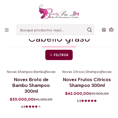
PAGOS
CONTRAENTREGA
Inicio
Cabello graso
Cabello graso
FILTROS
Novex Shampoo Bambu
|
Novex
Novex Citricos Shampoo
|
Novex
-20%
OFF
-24%
OFF
Novex Broto de
Novex Frutos Citricos
Agotado
Bambu Shampoo
Shampoo 300ml
300ml
$42.000,00
$55.500,00
$33.000,00
$41.100,00
5.0
4.0