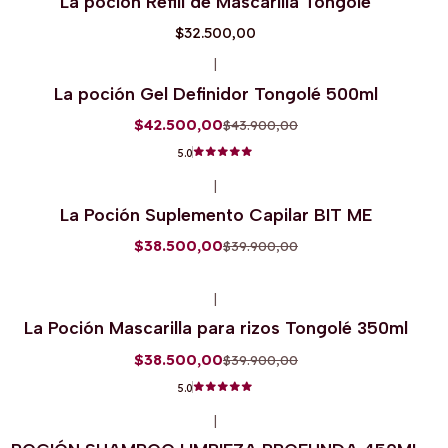
La poción Refill de Mascarilla Tongolé
$32.500,00
|
-3%
OFF
La poción Gel Definidor Tongolé 500ml
$42.500,00
$43.900,00
5.0
|
-4%
OFF
La Poción Suplemento Capilar BIT ME
$38.500,00
$39.900,00
|
-4%
OFF
La Poción Mascarilla para rizos Tongolé 350ml
$38.500,00
$39.900,00
5.0
|
-4%
OFF