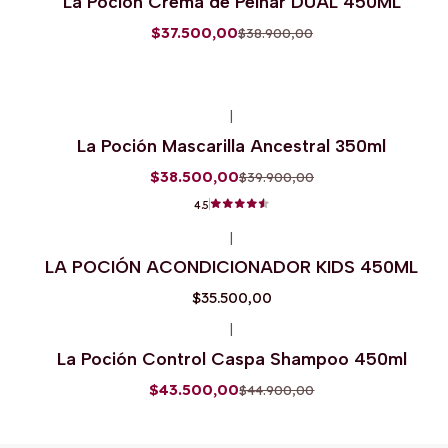
La Poción Crema de Peinar DUAL 450ML
$37.500,00
$38.900,00
|
-4%
OFF
La Poción Mascarilla Ancestral 350ml
$38.500,00
$39.900,00
4.5
|
LA POCIÓN ACONDICIONADOR KIDS 450ML
$35.500,00
|
-3%
OFF
La Poción Control Caspa Shampoo 450ml
$43.500,00
$44.900,00