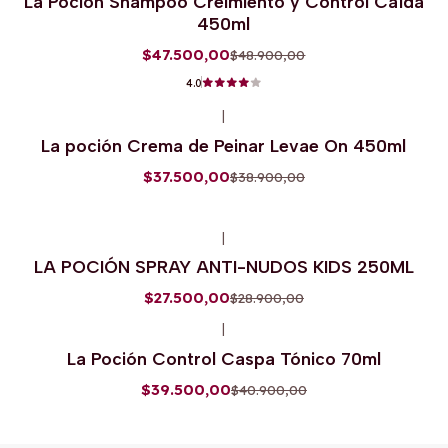
La Poción Shampoo Creimiento y Control Caída
450ml
$47.500,00
$48.900,00
4.0
|
-4%
OFF
La poción Crema de Peinar Levae On 450ml
$37.500,00
$38.900,00
|
-5%
OFF
LA POCIÓN SPRAY ANTI-NUDOS KIDS 250ML
$27.500,00
$28.900,00
|
-3%
OFF
La Poción Control Caspa Tónico 70ml
$39.500,00
$40.900,00