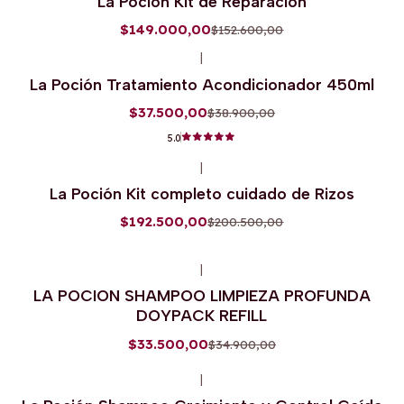
La Poción Kit de Reparación
$149.000,00
$152.600,00
|
-4%
OFF
La Poción Tratamiento Acondicionador 450ml
$37.500,00
$38.900,00
5.0
|
-4%
OFF
La Poción Kit completo cuidado de Rizos
$192.500,00
$200.500,00
|
-4%
OFF
LA POCION SHAMPOO LIMPIEZA PROFUNDA
DOYPACK REFILL
$33.500,00
$34.900,00
|
-3%
OFF