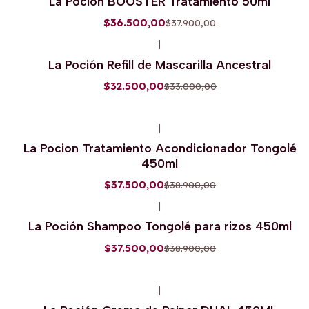
La Poción BOOSTER Tratamiento 50ml
$36.500,00
$37.900,00
|
-2%
OFF
La Poción Refill de Mascarilla Ancestral
$32.500,00
$33.000,00
|
-4%
OFF
La Pocion Tratamiento Acondicionador Tongolé
450ml
$37.500,00
$38.900,00
|
-4%
OFF
La Poción Shampoo Tongolé para rizos 450ml
$37.500,00
$38.900,00
|
-4%
OFF