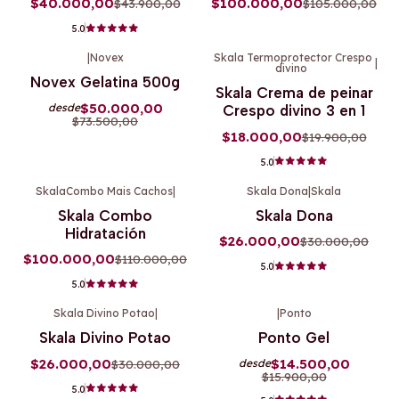
$40.000,00
$100.000,00
$43.900,00
$105.000,00
5.0
|
Novex
Skala Termoprotector Crespo
|
divino
-32%
OFF
-10%
OFF
Novex Gelatina 500g
Skala Crema de peinar
Agotado
$50.000,00
desde
Crespo divino 3 en 1
$73.500,00
$18.000,00
$19.900,00
5.0
SkalaCombo Mais Cachos
|
Skala Dona
|
Skala
-9%
OFF
-13%
OFF
Skala Combo
Skala Dona
Hidratación
$26.000,00
$30.000,00
$100.000,00
$110.000,00
5.0
5.0
Skala Divino Potao
|
|
Ponto
-13%
OFF
-9%
OFF
Skala Divino Potao
Ponto Gel
$26.000,00
$14.500,00
$30.000,00
desde
$15.900,00
5.0