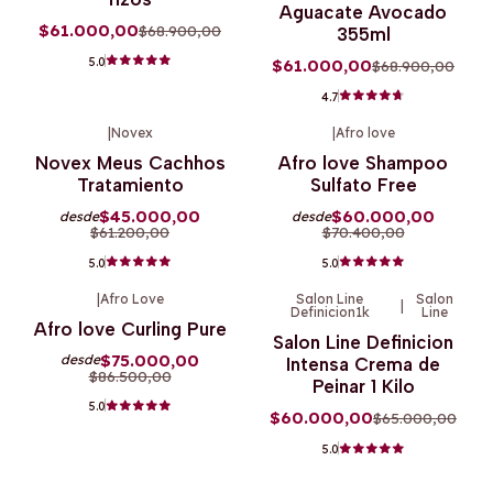
Aguacate Avocado
$61.000,00
$68.900,00
355ml
5.0
$61.000,00
$68.900,00
4.7
|
Novex
|
Afro love
-26%
OFF
-15%
OFF
Novex Meus Cachhos
Afro love Shampoo
Tratamiento
Sulfato Free
$45.000,00
$60.000,00
desde
desde
$61.200,00
$70.400,00
5.0
5.0
|
Afro Love
Salon Line
Salon
|
Definicion1k
Line
-13%
OFF
-8%
OFF
Afro love Curling Pure
Salon Line Definicion
$75.000,00
desde
Intensa Crema de
$86.500,00
Peinar 1 Kilo
5.0
$60.000,00
$65.000,00
5.0