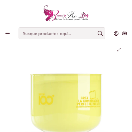
PAGOS
CONTRAENTREGA
Inicio
Mascarilla
La poción Refill de Mascarilla Tongolé