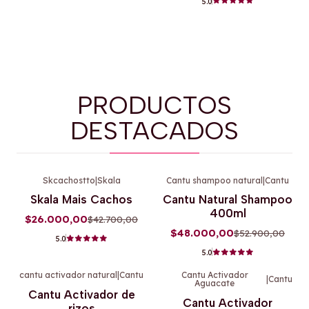
5.0
PRODUCTOS
DESTACADOS
Skcachostto
|
Skala
Cantu shampoo natural
|
Cantu
-39%
OFF
-9%
OFF
Skala Mais Cachos
Cantu Natural Shampoo
400ml
$26.000,00
$42.700,00
$48.000,00
$52.900,00
5.0
5.0
cantu activador natural
|
Cantu
Cantu Activador
|
Cantu
Aguacate
-11%
OFF
-11%
OFF
Cantu Activador de
Cantu Activador
rizos