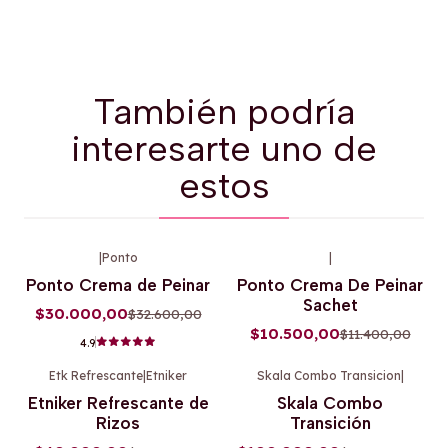
También podría
interesarte uno de
estos
|
Ponto
|
-8%
OFF
-8%
OFF
Ponto Crema de Peinar
Ponto Crema De Peinar
Sachet
$30.000,00
$32.600,00
$10.500,00
$11.400,00
4.9
Etk Refrescante
|
Etniker
Skala Combo Transicion
|
-9%
OFF
-5%
OFF
Etniker Refrescante de
Skala Combo
Rizos
Transición