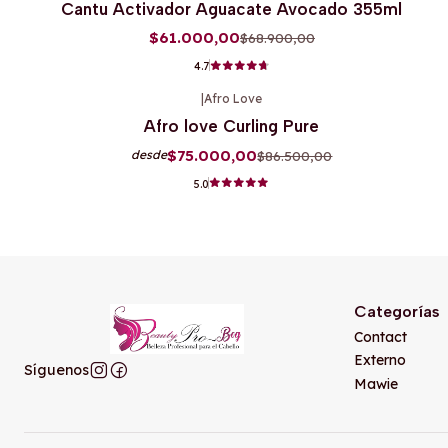
Cantu Activador Aguacate Avocado 355ml
$61.000,00
$68.900,00
4.7
|
Afro Love
-13%
OFF
Afro love Curling Pure
$75.000,00
$86.500,00
desde
5.0
Categorías
Contact
Externo
Síguenos
Mawie