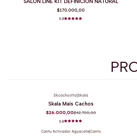
SALON LINE KIT DEFINICION NATURAL
$170.000,00
5.0
PR
Skcachostto
|
Skala
-39%
OFF
Skala Mais Cachos
$26.000,00
$42.700,00
5.0
Cantu Activador Aguacate
|
Cantu
-11%
OFF