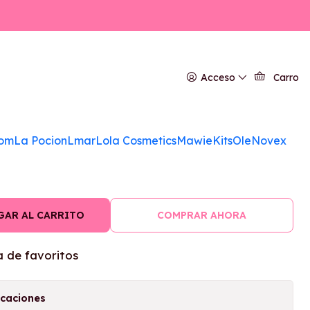
r 1 Kilo
ne Definicion
Acceso
Carro
Crema de Peinar 1
om
La Pocion
Lmar
Lola Cosmetics
Mawie
Kits
Ole
Novex
GAR AL CARRITO
COMPRAR AHORA
a de favoritos
icaciones