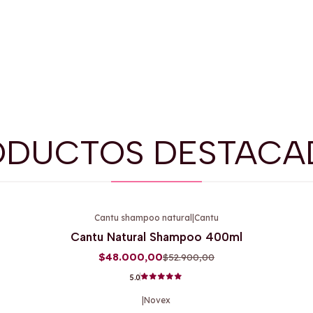
ODUCTOS DESTACA
Cantu shampoo natural
|
Cantu
-9%
OFF
Cantu Natural Shampoo 400ml
$48.000,00
$52.900,00
5.0
|
Novex
-26%
OFF