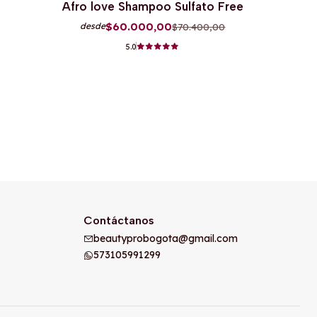
Afro love Shampoo Sulfato Free
$60.000,00
$70.400,00
desde
5.0
Contáctanos
beautyprobogota@gmail.com
573105991299