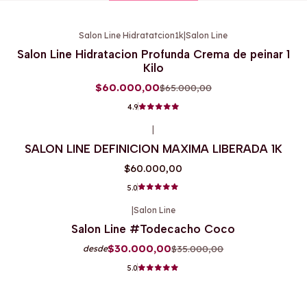
Salon Line Hidratatcion1k
|
Salon Line
-8%
OFF
Salon Line Hidratacion Profunda Crema de peinar 1
Kilo
$60.000,00
$65.000,00
4.9
|
SALON LINE DEFINICION MAXIMA LIBERADA 1K
$60.000,00
5.0
|
Salon Line
-14%
OFF
Salon Line #Todecacho Coco
Agotado
$30.000,00
$35.000,00
desde
5.0