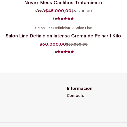
Novex Meus Cachhos Tratamiento
$45.000,00
$61.200,00
desde
5.0
Salon Line Definicion1k
|
Salon Line
-8%
OFF
Salon Line Definicion Intensa Crema de Peinar 1 Kilo
$60.000,00
$65.000,00
5.0
Información
Contacto