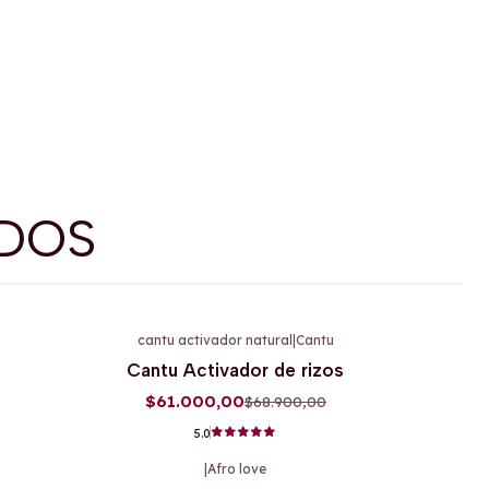
DOS
cantu activador natural
|
Cantu
-11%
OFF
Cantu Activador de rizos
$61.000,00
$68.900,00
5.0
|
Afro love
-15%
OFF