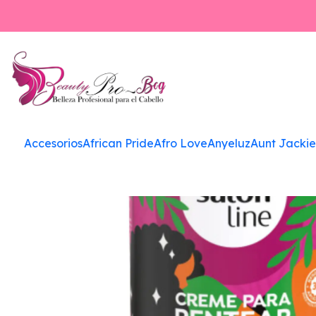
Inicio
Accesorios
African Pride
Afro Love
Anyeluz
Aunt Jackie