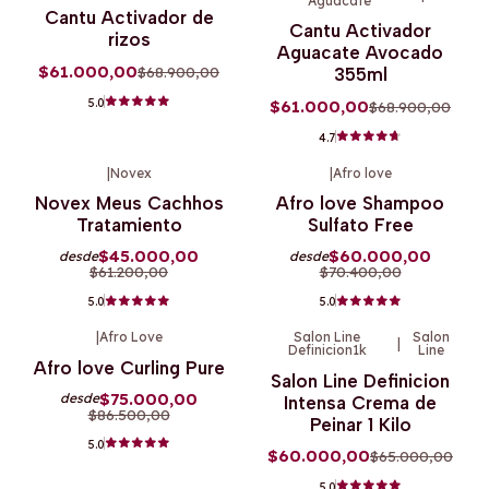
Aguacate
-11%
OFF
-11%
OFF
Cantu Activador de
Cantu Activador
rizos
Aguacate Avocado
$61.000,00
$68.900,00
355ml
5.0
$61.000,00
$68.900,00
4.7
|
Novex
|
Afro love
-26%
OFF
-15%
OFF
Novex Meus Cachhos
Afro love Shampoo
Tratamiento
Sulfato Free
$45.000,00
$60.000,00
desde
desde
$61.200,00
$70.400,00
5.0
5.0
|
Afro Love
Salon Line
Salon
|
Definicion1k
Line
-13%
OFF
-8%
OFF
Afro love Curling Pure
Salon Line Definicion
$75.000,00
desde
Intensa Crema de
$86.500,00
Peinar 1 Kilo
5.0
$60.000,00
$65.000,00
5.0