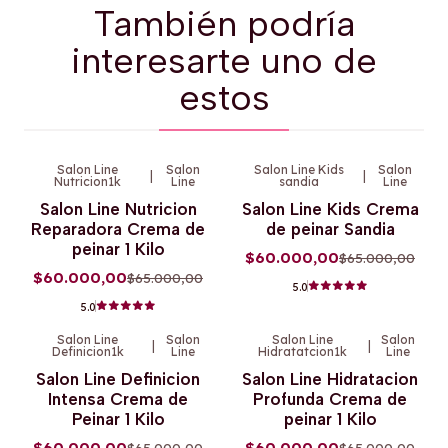
También podría
interesarte uno de
estos
Salon Line
Salon
Salon Line Kids
Salon
|
|
Nutricion1k
Line
sandia
Line
-8%
OFF
-8%
OFF
Salon Line Nutricion
Salon Line Kids Crema
Reparadora Crema de
de peinar Sandia
peinar 1 Kilo
$60.000,00
$65.000,00
$60.000,00
$65.000,00
5.0
5.0
Salon Line
Salon
Salon Line
Salon
|
|
Definicion1k
Line
Hidratatcion1k
Line
-8%
OFF
-8%
OFF
Salon Line Definicion
Salon Line Hidratacion
Intensa Crema de
Profunda Crema de
Peinar 1 Kilo
peinar 1 Kilo
$60.000,00
$60.000,00
$65.000,00
$65.000,00