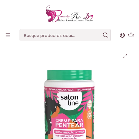
PAGOS
CONTRAENTREGA
Inicio
Crema de peinar
Salon Line Reconstruccion Intensa Crema de peinar 1
Kilo