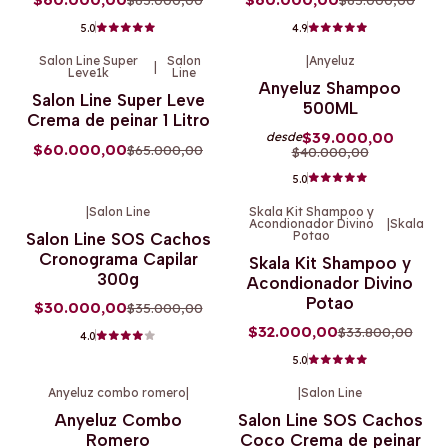
5.0
4.9
Salon Line Super
Salon
|
Anyeluz
|
Leve1k
Line
-8%
OFF
-3%
OFF
Anyeluz Shampoo
Salon Line Super Leve
Agotado
500ML
Crema de peinar 1 Litro
$39.000,00
desde
$60.000,00
$65.000,00
$40.000,00
5.0
|
Salon Line
Skala Kit Shampoo y
Acondionador Divino
|
Skala
-14%
OFF
-5%
OFF
Potao
Salon Line SOS Cachos
Agotado
Cronograma Capilar
Skala Kit Shampoo y
300g
Acondionador Divino
Potao
$30.000,00
$35.000,00
$32.000,00
$33.800,00
4.0
5.0
Anyeluz combo romero
|
|
Salon Line
-3%
OFF
-29%
OFF
Anyeluz Combo
Salon Line SOS Cachos
Agotado
Agotado
Romero
Coco Crema de peinar