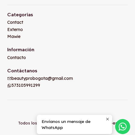
Categorías
Contact
Externo
Mawie
Información
Contacto
Contáctanos
beautyprobogota@gmail.com
573105991299
2026 Beauty pro Bogota.
Envíanos un mensaje de
Todos los derechos reservados.
Desarrollado por
WhatsApp
Jumpseller
.