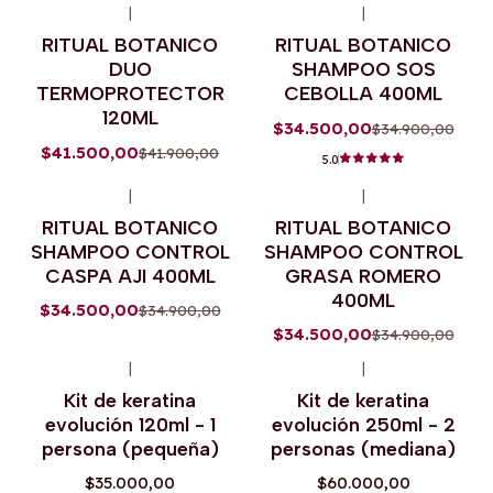
|
|
-1%
OFF
-1%
OFF
RITUAL BOTANICO
RITUAL BOTANICO
Agotado
DUO
SHAMPOO SOS
TERMOPROTECTOR
CEBOLLA 400ML
120ML
$34.500,00
$34.900,00
$41.500,00
$41.900,00
5.0
|
|
-1%
OFF
-1%
OFF
RITUAL BOTANICO
RITUAL BOTANICO
Agotado
SHAMPOO CONTROL
SHAMPOO CONTROL
CASPA AJI 400ML
GRASA ROMERO
400ML
$34.500,00
$34.900,00
$34.500,00
$34.900,00
|
|
Agotado
Kit de keratina
Kit de keratina
evolución 120ml - 1
evolución 250ml - 2
persona (pequeña)
personas (mediana)
$35.000,00
$60.000,00