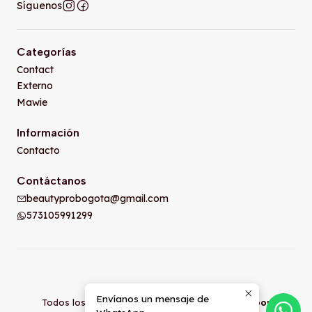
Síguenos
Categorías
Contact
Externo
Mawie
Información
Contacto
Contáctanos
beautyprobogota@gmail.com
573105991299
2026 Beauty pro Bogota.
Envíanos un mensaje de
Todos los derechos reservados.
Desarrollado por