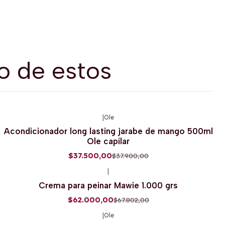
o de estos
|
Ole
-1%
OFF
Acondicionador long lasting jarabe de mango 500ml
Ole capilar
$37.500,00
$37.900,00
|
-9%
OFF
Crema para peinar Mawie 1.000 grs
$62.000,00
$67.802,00
|
Ole
-1%
OFF