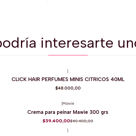
odría interesarte un
|
CLICK HAIR PERFUMES MINIS CITRICOS 40ML
$48.000,00
|
Mawie
-2%
OFF
Crema para peinar Mawie 300 grs
$39.400,00
$40.400,00
|
-3%
OFF