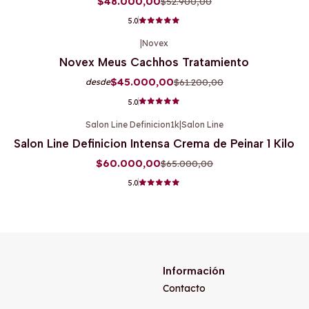
$48.000,00
$52.900,00
5.0
|
Novex
-26%
OFF
Novex Meus Cachhos Tratamiento
$45.000,00
$61.200,00
desde
5.0
Salon Line Definicion1k
|
Salon Line
-8%
OFF
Salon Line Definicion Intensa Crema de Peinar 1 Kilo
$60.000,00
$65.000,00
5.0
Información
Contacto