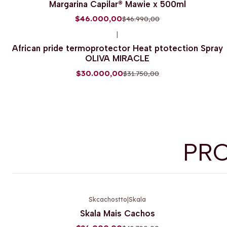
Margarina Capilar® Mawie x 500ml
Agotado
$46.000,00
$46.990,00
|
-6%
OFF
African pride termoprotector Heat ptotection Spray
OLIVA MIRACLE
$30.000,00
$31.750,00
PR
Skcachostto
|
Skala
-39%
OFF
Skala Mais Cachos