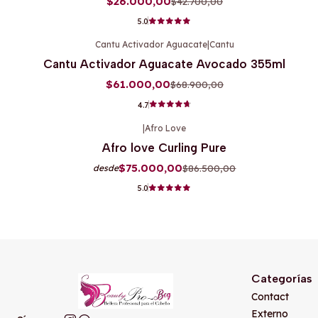
$26.000,00
$42.700,00
5.0
Cantu Activador Aguacate
|
Cantu
-11%
OFF
Cantu Activador Aguacate Avocado 355ml
$61.000,00
$68.900,00
4.7
|
Afro Love
-13%
OFF
Afro love Curling Pure
$75.000,00
$86.500,00
desde
5.0
Categorías
Contact
Externo