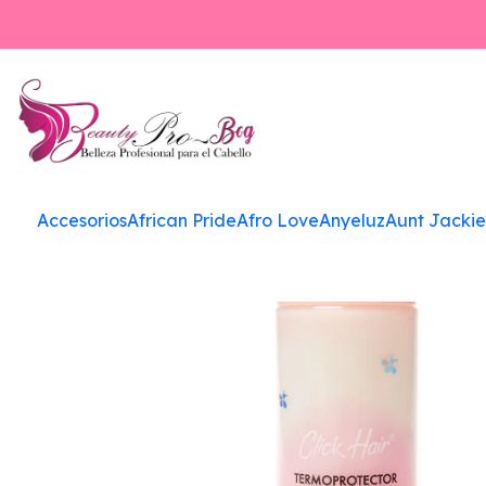
I
Accesorios
African Pride
Afro Love
Anyeluz
Aunt Jackie