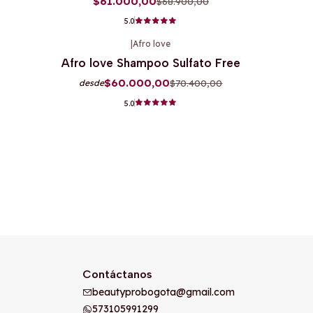
$61.000,00
$68.900,00
5.0
|
Afro love
-15%
OFF
Afro love Shampoo Sulfato Free
$60.000,00
$70.400,00
desde
5.0
Contáctanos
beautyprobogota@gmail.com
573105991299