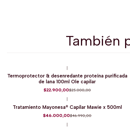
También p
|
-8%
OFF
Termoprotector & desenredante proteína purificada
de lana 100ml Ole capilar
$22.900,00
$25.000,00
|
-2%
OFF
Tratamiento Mayonesa® Capilar Mawie x 500ml
$46.000,00
$46.990,00
|
-2%
OFF