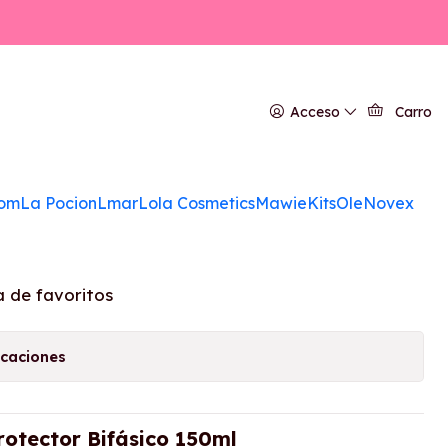
ml
ir Termoprotector
Acceso
Carro
 150ml
om
La Pocion
Lmar
Lola Cosmetics
Mawie
Kits
Ole
Novex
GAR AL CARRITO
COMPRAR AHORA
a de favoritos
icaciones
rotector Bifásico 150ml