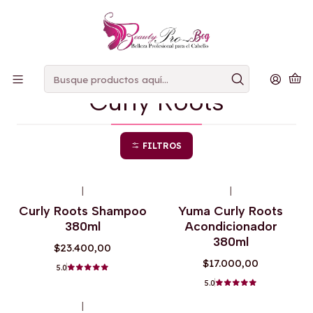
PAGOS
CONTRAENTREGA
Inicio
Curly Roots
Curly Roots
FILTROS
|
|
Agotado
Agotado
Curly Roots Shampoo
Yuma Curly Roots
380ml
Acondicionador
380ml
$23.400,00
$17.000,00
5.0
5.0
|