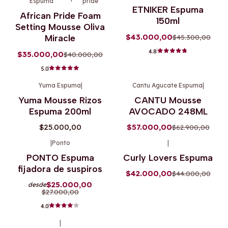
Espuma
pride
-13%
OFF
-5%
OFF
ETNIKER Espuma
African Pride Foam
150ml
Setting Mousse Oliva
$43.000,00
$45.300,00
Miracle
4.8
$35.000,00
$40.000,00
5.0
Yuma Espuma
|
Cantu Agucate Espuma
|
-9%
OFF
Agotado
Yuma Mousse Rizos
CANTU Mousse
Espuma 200ml
AVOCADO 248ML
$25.000,00
$57.000,00
$62.900,00
|
Ponto
|
-7%
OFF
-5%
OFF
PONTO Espuma
Curly Lovers Espuma
fijadora de suspiros
$42.000,00
$44.000,00
$25.000,00
desde
$27.000,00
4.0
|