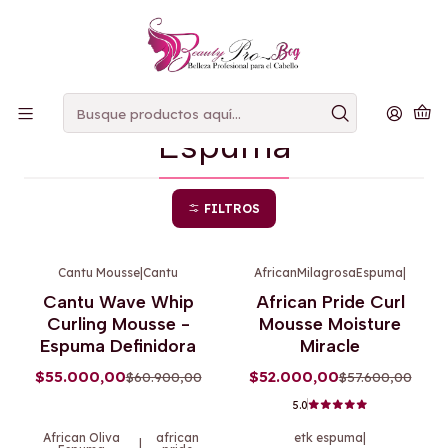
PAGOS
CONTRAENTREGA
Inicio
Espuma
Espuma
FILTROS
Cantu Mousse
|
Cantu
AfricanMilagrosaEspuma
|
-10%
OFF
-10%
OFF
Cantu Wave Whip
African Pride Curl
Curling Mousse -
Mousse Moisture
Espuma Definidora
Miracle
$55.000,00
$52.000,00
$60.900,00
$57.600,00
5.0
African Oliva
african
etk espuma
|
|