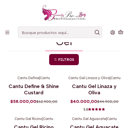
PAGOS
CONTRAENTREGA
Inicio
Gel
Gel
FILTROS
Cantu Define
|
Cantu
Cantu Gel Linaza y Oliva
|
Cantu
-8%
OFF
-11%
OFF
Cantu Define & Shine
Cantu Gel Linaza y
Custard
Oliva
$58.000,00
$40.000,00
$62.900,00
$44.900,00
5.0
Cantu Gel Ricino
|
Cantu
Cantu Gel Aguacate
|
Cantu
-11%
OFF
-11%
OFF
Cantu Gel Ricino
Cantu Gel Aguacate