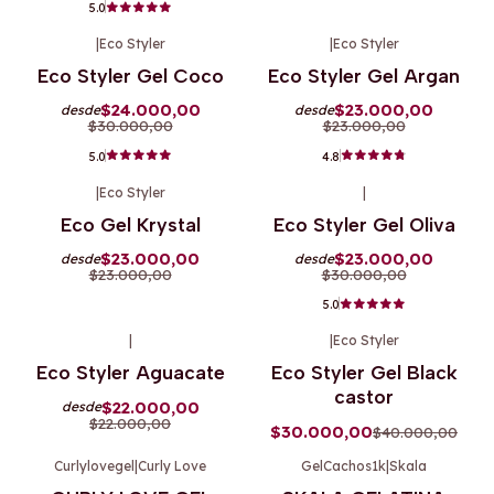
5.0
|
Eco Styler
|
Eco Styler
-20%
OFF
-14%
OFF
Eco Styler Gel Coco
Eco Styler Gel Argan
Agotado
Agotado
$24.000,00
$23.000,00
desde
desde
$30.000,00
$23.000,00
5.0
4.8
|
Eco Styler
|
-14%
OFF
-23%
OFF
Eco Gel Krystal
Eco Styler Gel Oliva
Agotado
Agotado
$23.000,00
$23.000,00
desde
desde
$23.000,00
$30.000,00
5.0
|
|
Eco Styler
-10%
OFF
-25%
OFF
Eco Styler Aguacate
Eco Styler Gel Black
Agotado
Agotado
castor
$22.000,00
desde
$22.000,00
$30.000,00
$40.000,00
Curlylovegel
|
Curly Love
GelCachos1k
|
Skala
-15%
OFF
-9%
OFF