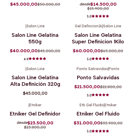
$45.000,00
$14.500,00
$50.000,00
desde
$15.900,00
5.0
|
Salon Line
Gel Defincion1k
|
Salon Line
-11%
OFF
-8%
OFF
Salon Line Gelatina
Salon Line Gelatina
550g
Super Definicion 1Kilo
$40.000,00
$60.000,00
$45.000,00
$65.000,00
4.9
5.0
|
Salon Line
Ponto Salvavidas
|
Ponto
-6%
OFF
Salon Line Gelatina
Ponto Salvavidas
Alta Definición 320g
$21.500,00
$22.800,00
$45.000,00
5.0
|
Etniker
Etk Gel Fluido
|
Etniker
-1%
OFF
-14%
OFF
Etniker Gel Definidor
Etniker Gel Fluido
$23.500,00
$31.000,00
$35.900,00
desde
$23.800,00
5.0