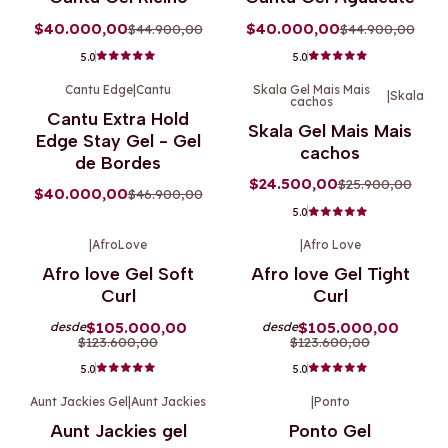
$40.000,00
$40.000,00
$44.900,00
$44.900,00
5.0
5.0
Cantu Edge
|
Cantu
Skala Gel Mais Mais
|
Skala
cachos
-15%
OFF
-5%
OFF
Cantu Extra Hold
Skala Gel Mais Mais
Edge Stay Gel - Gel
cachos
de Bordes
$24.500,00
$25.900,00
$40.000,00
$46.900,00
5.0
|
AfroLove
|
Afro Love
-15%
OFF
-15%
OFF
Afro love Gel Soft
Afro love Gel Tight
Curl
Curl
$105.000,00
$105.000,00
desde
desde
$123.600,00
$123.600,00
5.0
5.0
Aunt Jackies Gel
|
Aunt Jackies
|
Ponto
-10%
OFF
-9%
OFF
Aunt Jackies gel
Ponto Gel
No disponible