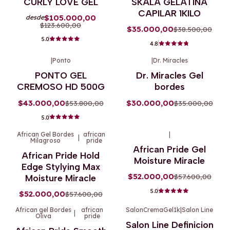
CURLY LOVE GEL
SKALA GELATINA
CAPILAR 1KILO
$105.000,00
desde
$123.600,00
$35.000,00
$38.500,00
5.0
4.8
|
Ponto
|
Dr. Miracles
-20%
OFF
-14%
OFF
PONTO GEL
Dr. Miracles Gel
Agotado
CREMOSO HD 500G
bordes
$43.000,00
$30.000,00
$53.800,00
$35.000,00
5.0
African Gel Bordes
african
|
|
Milagroso
pride
-10%
OFF
-10%
OFF
African Pride Gel
African Pride Hold
Moisture Miracle
Edge Stylying Max
$52.000,00
$57.600,00
Moisture Miracle
5.0
$52.000,00
$57.600,00
African gel Bordes
african
SalonCremaGel1k
|
Salon Line
|
Oliva
pride
-20%
OFF
-7%
OFF
Salon Line Definicion
Agotado