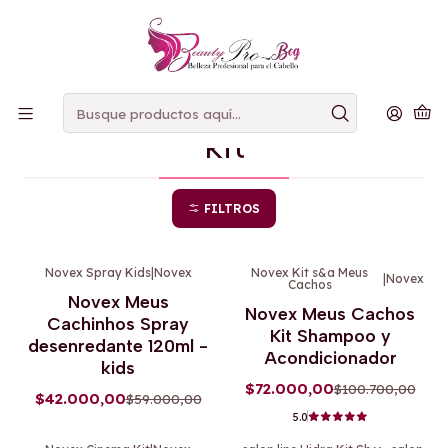
PAGOS
CONTRAENTREGA
Inicio
kit
kit
FILTROS
Novex Spray Kids
|
Novex
Novex Kit s&a Meus
|
Novex
Cachos
-29%
OFF
-29%
OFF
Novex Meus
Novex Meus Cachos
Cachinhos Spray
Kit Shampoo y
desenredante 120ml -
Acondicionador
kids
$72.000,00
$100.700,00
$42.000,00
$59.000,00
5.0