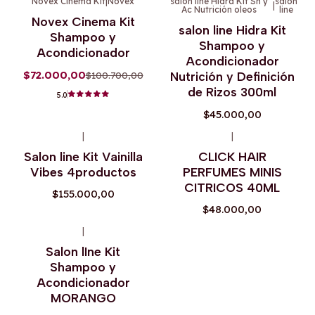
Novex Cinema Kit
|
Novex
salon line Hidra Kit Sh y
salon
|
Ac Nutrición oleos
line
-29%
OFF
Novex Cinema Kit
salon line Hidra Kit
Shampoo y
Shampoo y
Acondicionador
Acondicionador
$72.000,00
$100.700,00
Nutrición y Definición
de Rizos 300ml
5.0
$45.000,00
|
|
Agotado
Salon line Kit Vainilla
CLICK HAIR
Vibes 4productos
PERFUMES MINIS
CITRICOS 40ML
$155.000,00
$48.000,00
|
Agotado
Salon lIne Kit
Shampoo y
Acondicionador
MORANGO