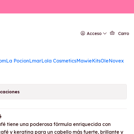
 Shampoo Café
Acceso
Carro
GAR AL CARRITO
COMPRAR AHORA
om
La Pocion
Lmar
Lola Cosmetics
Mawie
Kits
Ole
Novex
a de favoritos
icaciones
é
é tiene una poderosa fórmula enriquecida con
afé y keratina para un cabello más fuerte, brillante y