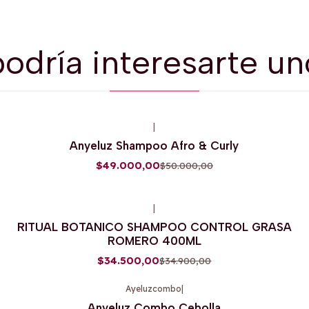
odría interesarte un
|
-2%
OFF
Anyeluz Shampoo Afro & Curly
Agotado
$49.000,00
$50.000,00
|
-1%
OFF
RITUAL BOTANICO SHAMPOO CONTROL GRASA
ROMERO 400ML
$34.500,00
$34.900,00
Ayeluzcombo
|
-2%
OFF
Anyeluz Combo Cebolla