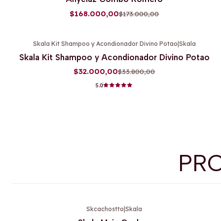
Agotado
$168.000,00
$173.000,00
Skala Kit Shampoo y Acondionador Divino Potao
|
Skala
-5%
OFF
Skala Kit Shampoo y Acondionador Divino Potao
$32.000,00
$33.800,00
5.0
PR
Skcachostto
|
Skala
-39%
OFF