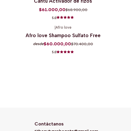
Cantu Activador de rizos
$61.000,00
$68.900,00
5.0
|
Afro love
-15%
OFF
Afro love Shampoo Sulfato Free
$60.000,00
$70.400,00
desde
5.0
Contáctanos