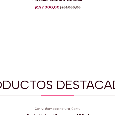
Agotado
$197.000,00
$201.000,00
ODUCTOS DESTACA
Cantu shampoo natural
|
Cantu
-9%
OFF