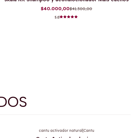
$40.000,00
$41.300,00
5.0
DOS
cantu activador natural
|
Cantu
-11%
OFF