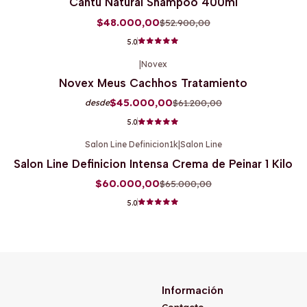
Cantu Natural Shampoo 400ml
$48.000,00
$52.900,00
5.0
|
Novex
-26%
OFF
Novex Meus Cachhos Tratamiento
$45.000,00
$61.200,00
desde
5.0
Salon Line Definicion1k
|
Salon Line
-8%
OFF
Salon Line Definicion Intensa Crema de Peinar 1 Kilo
$60.000,00
$65.000,00
5.0
Información