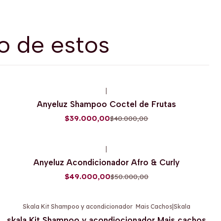
o de estos
|
-3%
OFF
Anyeluz Shampoo Coctel de Frutas
Agotado
$39.000,00
$40.000,00
|
-2%
OFF
Anyeluz Acondicionador Afro & Curly
Agotado
$49.000,00
$50.000,00
Skala Kit Shampoo y acondicionador Mais Cachos
|
Skala
-3%
OFF
skala Kit Shampoo y acondiocionador Mais cachos