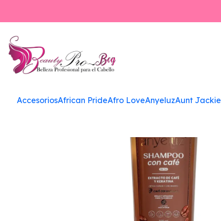
Accesorios
African Pride
Afro Love
Anyeluz
Aunt Jackie