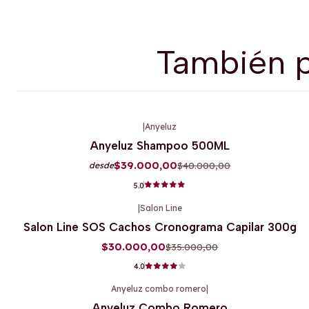
También p
|
Anyeluz
-3%
OFF
Anyeluz Shampoo 500ML
$39.000,00
$40.000,00
desde
5.0
|
Salon Line
-14%
OFF
Salon Line SOS Cachos Cronograma Capilar 300g
Agotado
$30.000,00
$35.000,00
4.0
Anyeluz combo romero
|
-3%
OFF
Anyeluz Combo Romero