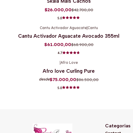
Skala Mais Cachos
$26.000,00
$42.700,00
5.0
Cantu Activador Aguacate
|
Cantu
-11%
OFF
Cantu Activador Aguacate Avocado 355ml
$61.000,00
$68.900,00
4.7
|
Afro Love
-13%
OFF
Afro love Curling Pure
$75.000,00
$86.500,00
desde
5.0
Categorías