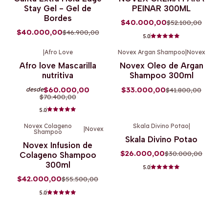
Agotado
Stay Gel - Gel de
PEINAR 300ML
Bordes
$40.000,00
$52.100,00
$40.000,00
$46.900,00
5.0
|
Afro Love
Novex Argan Shampoo
|
Novex
-15%
OFF
-21%
OFF
Afro love Mascarilla
Novex Oleo de Argan
nutritiva
Shampoo 300ml
$60.000,00
$33.000,00
$41.800,00
desde
$70.400,00
5.0
Novex Colageno
Skala Divino Potao
|
|
Novex
Shampoo
-24%
OFF
-13%
OFF
Skala Divino Potao
Novex Infusion de
$26.000,00
$30.000,00
Colageno Shampoo
300ml
5.0
$42.000,00
$55.500,00
5.0