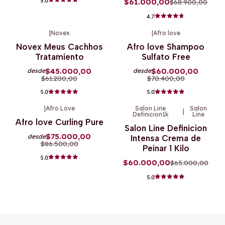
5.0
$61.000,00
$68.900,00
4.7
|
Novex
|
Afro love
-26%
OFF
-15%
OFF
Novex Meus Cachhos
Afro love Shampoo
Tratamiento
Sulfato Free
$45.000,00
$60.000,00
desde
desde
$61.200,00
$70.400,00
5.0
5.0
|
Afro Love
Salon Line
Salon
|
Definicion1k
Line
-13%
OFF
-8%
OFF
Afro love Curling Pure
Salon Line Definicion
$75.000,00
desde
Intensa Crema de
$86.500,00
Peinar 1 Kilo
5.0
$60.000,00
$65.000,00
5.0