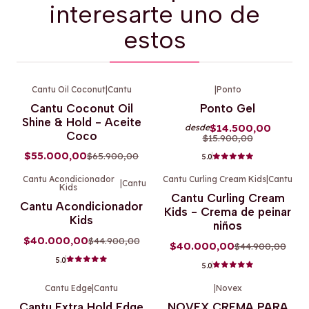
interesarte uno de
estos
Cantu Oil Coconut
|
Cantu
|
Ponto
-17%
OFF
-9%
OFF
Cantu Coconut Oil
Ponto Gel
Agotado
Shine & Hold - Aceite
$14.500,00
desde
Coco
$15.900,00
$55.000,00
$65.900,00
5.0
Cantu Acondicionador
Cantu Curling Cream Kids
|
Cantu
|
Cantu
Kids
-11%
OFF
-11%
OFF
Cantu Curling Cream
Cantu Acondicionador
Kids - Crema de peinar
Kids
niños
$40.000,00
$44.900,00
$40.000,00
$44.900,00
5.0
5.0
Cantu Edge
|
Cantu
|
Novex
-15%
OFF
-23%
OFF
Cantu Extra Hold Edge
NOVEX CREMA PARA