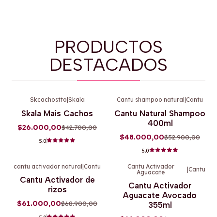
PRODUCTOS
DESTACADOS
Skcachostto
|
Skala
Cantu shampoo natural
|
Cantu
-39%
OFF
-9%
OFF
Skala Mais Cachos
Cantu Natural Shampoo
400ml
$26.000,00
$42.700,00
$48.000,00
$52.900,00
5.0
5.0
cantu activador natural
|
Cantu
Cantu Activador
|
Cantu
Aguacate
-11%
OFF
-11%
OFF
Cantu Activador de
Cantu Activador
rizos
Aguacate Avocado
$61.000,00
$68.900,00
355ml