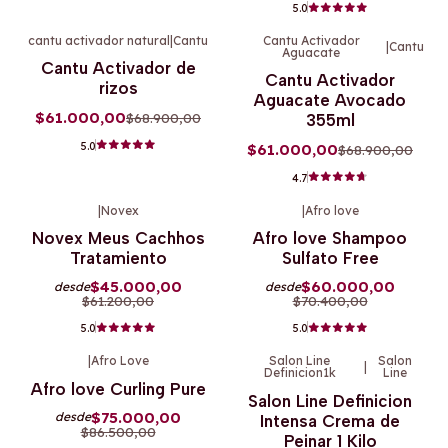
5.0
cantu activador natural
|
Cantu
Cantu Activador
|
Cantu
Aguacate
-11%
OFF
-11%
OFF
Cantu Activador de
Cantu Activador
rizos
Aguacate Avocado
$61.000,00
$68.900,00
355ml
5.0
$61.000,00
$68.900,00
4.7
|
Novex
|
Afro love
-26%
OFF
-15%
OFF
Novex Meus Cachhos
Afro love Shampoo
Tratamiento
Sulfato Free
$45.000,00
$60.000,00
desde
desde
$61.200,00
$70.400,00
5.0
5.0
|
Afro Love
Salon Line
Salon
|
Definicion1k
Line
-13%
OFF
-8%
OFF
Afro love Curling Pure
Salon Line Definicion
$75.000,00
desde
Intensa Crema de
$86.500,00
Peinar 1 Kilo