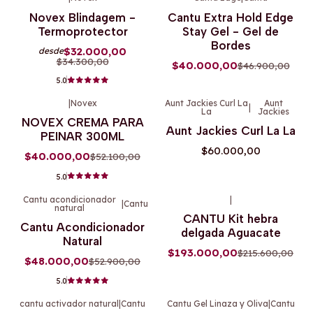
-7%
OFF
-15%
OFF
Novex Blindagem -
Cantu Extra Hold Edge
Termoprotector
Stay Gel - Gel de
Bordes
$32.000,00
desde
$34.300,00
$40.000,00
$46.900,00
5.0
|
Novex
Aunt Jackies Curl La
Aunt
|
La
Jackies
-23%
OFF
Agotado
NOVEX CREMA PARA
Aunt Jackies Curl La La
Agotado
PEINAR 300ML
$60.000,00
$40.000,00
$52.100,00
5.0
Cantu acondicionador
|
|
Cantu
natural
-9%
OFF
-10%
OFF
CANTU Kit hebra
Cantu Acondicionador
delgada Aguacate
Natural
$193.000,00
$215.600,00
$48.000,00
$52.900,00
5.0
cantu activador natural
|
Cantu
Cantu Gel Linaza y Oliva
|
Cantu