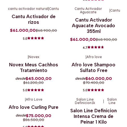
cantu activador natural
|
Cantu
Cantu Activador
|
Cantu
Aguacate
-11%
OFF
-11%
OFF
Cantu Activador de
Cantu Activador
rizos
Aguacate Avocado
$61.000,00
$68.900,00
355ml
5.0
$61.000,00
$68.900,00
4.7
|
Novex
|
Afro love
-26%
OFF
-15%
OFF
Novex Meus Cachhos
Afro love Shampoo
Tratamiento
Sulfato Free
$45.000,00
$60.000,00
desde
desde
$61.200,00
$70.400,00
5.0
5.0
|
Afro Love
Salon Line
Salon
|
Definicion1k
Line
-13%
OFF
-8%
OFF
Afro love Curling Pure
Salon Line Definicion
$75.000,00
desde
Intensa Crema de
$86.500,00
Peinar 1 Kilo