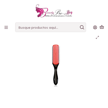
PAGOS
CONTRAENTREGA
Inicio
Definicion
CEPILLO 9 HILERAS