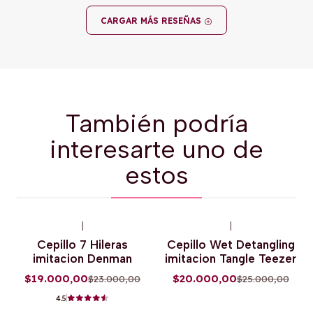
CARGAR MÁS RESEÑAS
También podría
interesarte uno de
estos
|
|
-17%
OFF
-20%
OFF
Cepillo 7 Hileras
Cepillo Wet Detangling
Agotado
Agotado
imitacion Denman
imitacion Tangle Teezer
$19.000,00
$20.000,00
$23.000,00
$25.000,00
4.5
+1