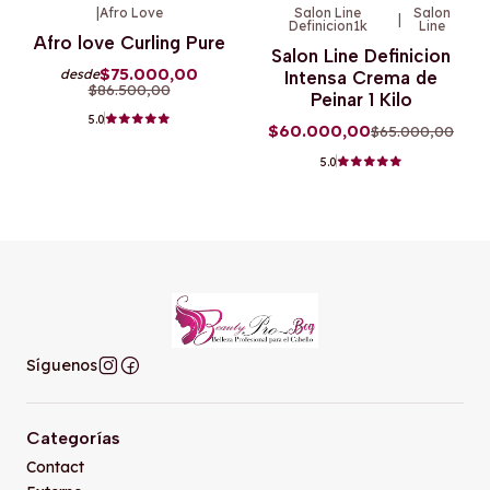
|
Afro Love
Salon Line
Salon
|
Definicion1k
Line
-13%
OFF
-8%
OFF
Afro love Curling Pure
Salon Line Definicion
$75.000,00
desde
Intensa Crema de
$86.500,00
Peinar 1 Kilo
5.0
$60.000,00
$65.000,00
5.0
Síguenos
Categorías
Contact