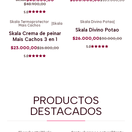
$48.900,00
5.0
Skala Termoprotector
Skala Divino Potao
|
|
Skala
Mais Cachos
-14%
OFF
-13%
OFF
Skala Divino Potao
Skala Crema de peinar
$26.000,00
$30.000,00
Mais Cachos 3 en 1
5.0
$23.000,00
$26.800,00
5.0
PRODUCTOS
DESTACADOS