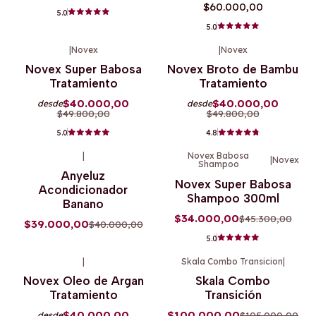
$60.000,00
5.0
5.0
|
Novex
|
Novex
-20%
OFF
-20%
OFF
Novex Super Babosa
Novex Broto de Bambu
Agotado
Tratamiento
Tratamiento
$40.000,00
$40.000,00
desde
desde
$49.800,00
$49.800,00
5.0
4.8
|
Novex Babosa
|
Novex
Shampoo
-3%
OFF
-25%
OFF
Anyeluz
Novex Super Babosa
Acondicionador
Shampoo 300ml
Banano
$34.000,00
$45.300,00
$39.000,00
$40.000,00
5.0
|
Skala Combo Transicion
|
-18%
OFF
-5%
OFF
Novex Oleo de Argan
Skala Combo
Tratamiento
Transición
$40.000,00
$100.000,00
$105.000,00
desde