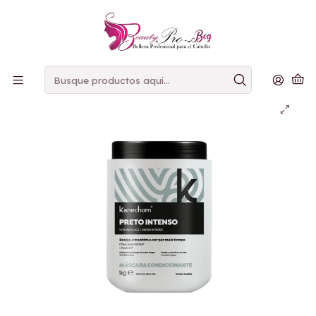
PAGOS
CONTRAENTREGA
Inicio
Mascarilla
Kanechom Petro Intenso