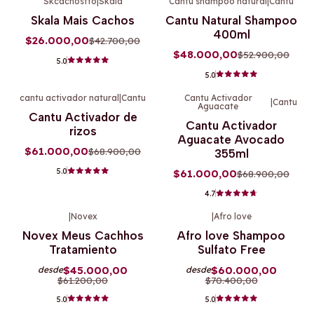
Skcachostto
|
Skala
Cantu shampoo natural
|
Cantu
-39%
OFF
-9%
OFF
Skala Mais Cachos
Cantu Natural Shampoo
400ml
$26.000,00
$42.700,00
$48.000,00
$52.900,00
5.0
5.0
cantu activador natural
|
Cantu
Cantu Activador
|
Cantu
Aguacate
-11%
OFF
-11%
OFF
Cantu Activador de
Cantu Activador
rizos
Aguacate Avocado
$61.000,00
$68.900,00
355ml
5.0
$61.000,00
$68.900,00
4.7
|
Novex
|
Afro love
-26%
OFF
-15%
OFF
Novex Meus Cachhos
Afro love Shampoo
Tratamiento
Sulfato Free
$45.000,00
$60.000,00
desde
desde
$61.200,00
$70.400,00
5.0
5.0