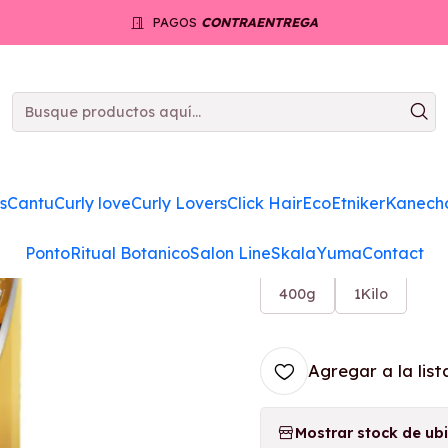
Inicio
Tratamiento
Novex Oleo de Coco Tratamiento
PAGOS
CONTRAENTREGA
|
Novex O
Tratami
s
Cantu
Curly love
Curly Lovers
Click Hair
Eco
Etniker
Kanech
5.0
1 reseña
Ponto
Ritual Botanico
Salon Line
Skala
Yuma
Contact
REFERENCIA.
400g
1Kilo
Agregar a la list
Mostrar stock de ub