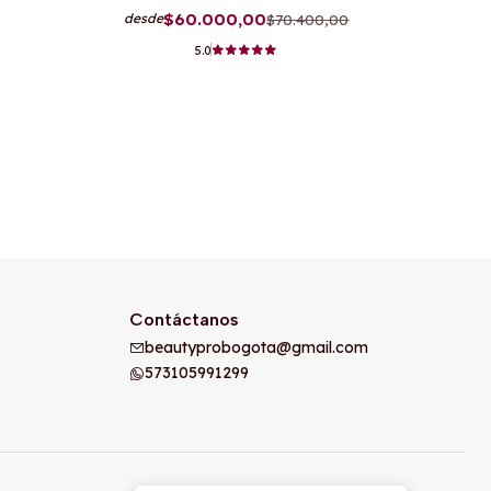
$60.000,00
$70.400,00
desde
5.0
Contáctanos
beautyprobogota@gmail.com
573105991299