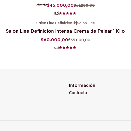
$45.000,00
$61.200,00
desde
5.0
Salon Line Definicion1k
|
Salon Line
-8%
OFF
Salon Line Definicion Intensa Crema de Peinar 1 Kilo
$60.000,00
$65.000,00
5.0
Información
Contacto