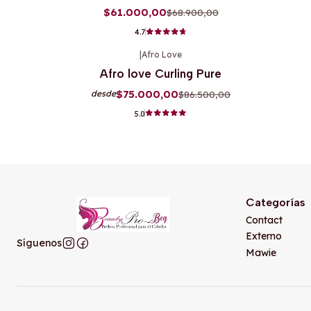
$61.000,00
$68.900,00
4.7
|
Afro Love
-13%
OFF
Afro love Curling Pure
$75.000,00
$86.500,00
desde
5.0
Categorías
Contact
Externo
Síguenos
Mawie