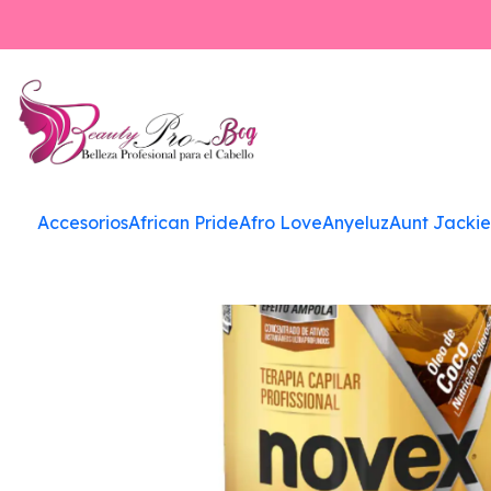
Accesorios
African Pride
Afro Love
Anyeluz
Aunt Jackie