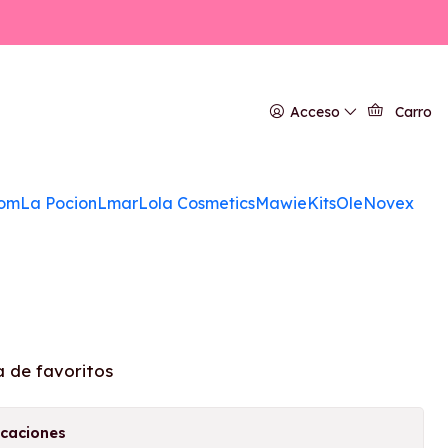
leo de Coco
Acceso
Carro
ento
om
La Pocion
Lmar
Lola Cosmetics
Mawie
Kits
Ole
Novex
a de favoritos
icaciones