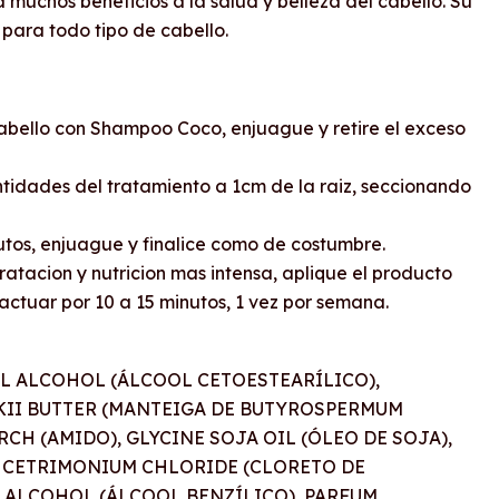
 muchos beneficios a la salud y belleza del cabello. Su
l para todo tipo de cabello.
abello con Shampoo Coco, enjuague y retire el exceso
idades del tratamiento a 1cm de la raiz, seccionando
utos, enjuague y finalice como de costumbre.
atacion y nutricion mas intensa, aplique el producto
 actuar por 10 a 15 minutos, 1 vez por semana.
YL ALCOHOL (ÁLCOOL CETOESTEARÍLICO),
II BUTTER (MANTEIGA DE BUTYROSPERMUM
ARCH (AMIDO), GLYCINE SOJA OIL (ÓLEO DE SOJA),
, CETRIMONIUM CHLORIDE (CLORETO DE
 ALCOHOL (ÁLCOOL BENZÍLICO), PARFUM