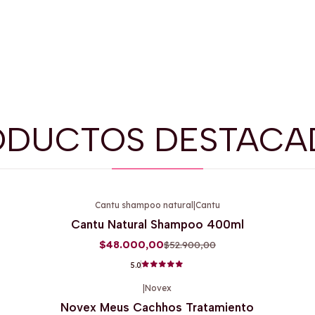
ODUCTOS DESTACA
Cantu shampoo natural
|
Cantu
-9%
OFF
Cantu Natural Shampoo 400ml
$48.000,00
$52.900,00
5.0
|
Novex
-26%
OFF
Novex Meus Cachhos Tratamiento