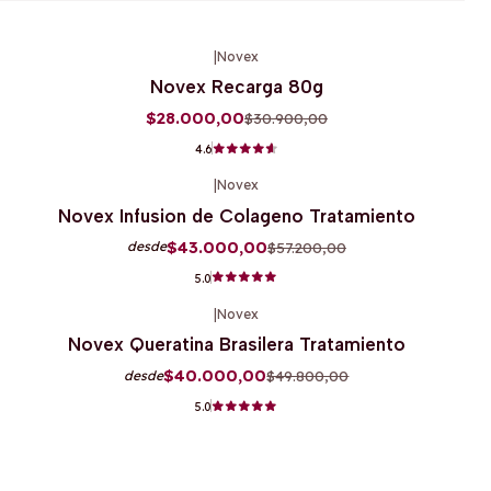
|
Novex
-9%
OFF
Novex Recarga 80g
$28.000,00
$30.900,00
4.6
|
Novex
-25%
OFF
Novex Infusion de Colageno Tratamiento
$43.000,00
$57.200,00
desde
5.0
|
Novex
-20%
OFF
Novex Queratina Brasilera Tratamiento
$40.000,00
$49.800,00
desde
5.0