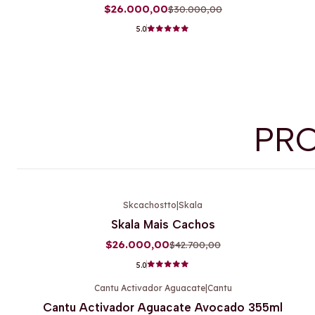
$26.000,00
$30.000,00
5.0
PR
Skcachostto
|
Skala
-39%
OFF
Skala Mais Cachos
$26.000,00
$42.700,00
5.0
Cantu Activador Aguacate
|
Cantu
-11%
OFF
Cantu Activador Aguacate Avocado 355ml