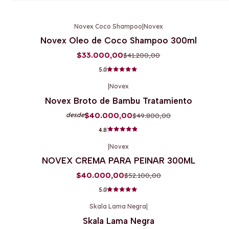
Novex Coco Shampoo
|
Novex
-20%
OFF
Novex Oleo de Coco Shampoo 300ml
$33.000,00
$41.200,00
5.0
|
Novex
-20%
OFF
Novex Broto de Bambu Tratamiento
$40.000,00
$49.800,00
desde
4.8
|
Novex
-23%
OFF
NOVEX CREMA PARA PEINAR 300ML
Agotado
$40.000,00
$52.100,00
5.0
Skala Lama Negra
|
-13%
OFF
Skala Lama Negra