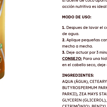
El aceite de coco aporta
acción nutritiva es idea
MODO DE USO:
1.
Despues de lavar el c
de agua.
2.
Aplique pequeñas cant
mecha a mecha.
3.
Deje actuar por 3 min
CONSEJO:
Para una hidr
en el cabello seco, deje
INGREDIENTES:
AQUA (ÁGUA), CETEAR
BUTYROSPERMUM PARK
PARKII), ZEA MAYS ST
GLYCERIN (GLICEROL)
CETRIMÔNIO), BENZYL