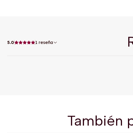
5.0
1 reseña
También p