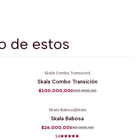
o de estos
Skala Combo Transicion
|
-5%
OFF
Skala Combo Transición
$100.000,00
$105.000,00
Skala Babosa
|
Skala
-13%
OFF
Skala Babosa
$26.000,00
$30.000,00
5.0