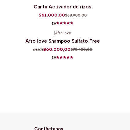
-11%
OFF
Cantu Activador de rizos
$61.000,00
$68.900,00
5.0
|
Afro love
-15%
OFF
Afro love Shampoo Sulfato Free
$60.000,00
$70.400,00
desde
5.0
Contáctanos