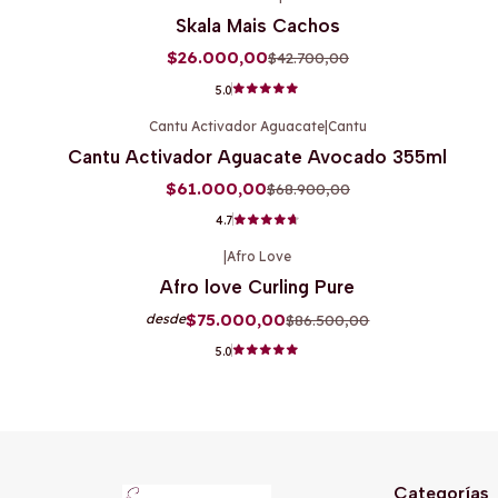
-39%
OFF
Skala Mais Cachos
$26.000,00
$42.700,00
5.0
Cantu Activador Aguacate
|
Cantu
-11%
OFF
Cantu Activador Aguacate Avocado 355ml
$61.000,00
$68.900,00
4.7
|
Afro Love
-13%
OFF
Afro love Curling Pure
$75.000,00
$86.500,00
desde
5.0
Categorías