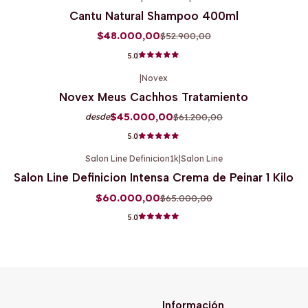
-9%
OFF
Cantu Natural Shampoo 400ml
$48.000,00
$52.900,00
5.0
|
Novex
-26%
OFF
Novex Meus Cachhos Tratamiento
$45.000,00
$61.200,00
desde
5.0
Salon Line Definicion1k
|
Salon Line
-8%
OFF
Salon Line Definicion Intensa Crema de Peinar 1 Kilo
$60.000,00
$65.000,00
5.0
Información