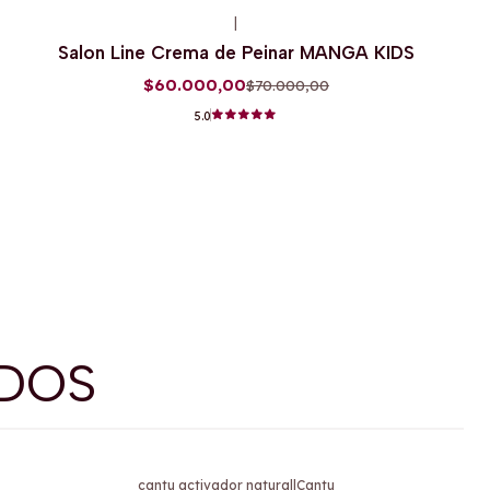
|
-14%
OFF
Salon Line Crema de Peinar MANGA KIDS
$60.000,00
$70.000,00
5.0
DOS
cantu activador natural
|
Cantu