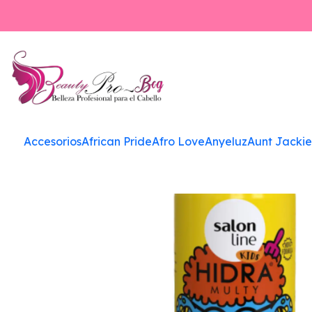
Accesorios
African Pride
Afro Love
Anyeluz
Aunt Jackie