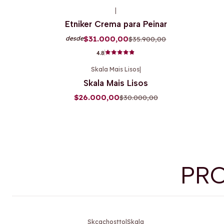
|
-14%
OFF
Etniker Crema para Peinar
$31.000,00
$35.900,00
desde
4.8
Skala Mais Lisos
|
-13%
OFF
Skala Mais Lisos
$26.000,00
$30.000,00
PR
Skcachostto
|
Skala