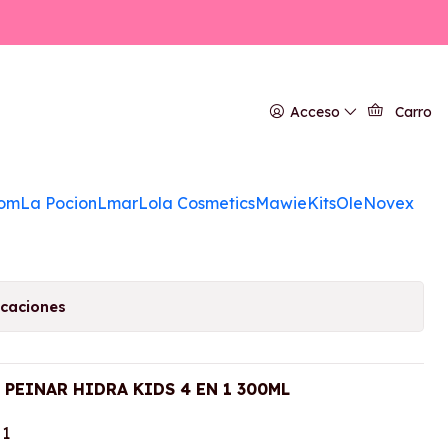
ne Hidra Multy Kids
Acceso
Carro
om
La Pocion
Lmar
Lola Cosmetics
Mawie
Kits
Ole
Novex
a de favoritos
icaciones
 PEINAR HIDRA KIDS 4 EN 1 300ML
 1