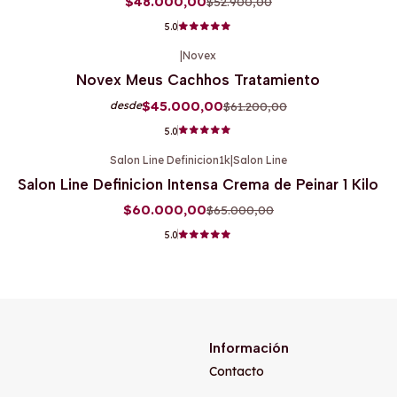
$48.000,00
$52.900,00
5.0
|
Novex
-26%
OFF
Novex Meus Cachhos Tratamiento
$45.000,00
$61.200,00
desde
5.0
Salon Line Definicion1k
|
Salon Line
-8%
OFF
Salon Line Definicion Intensa Crema de Peinar 1 Kilo
$60.000,00
$65.000,00
5.0
Información
Contacto