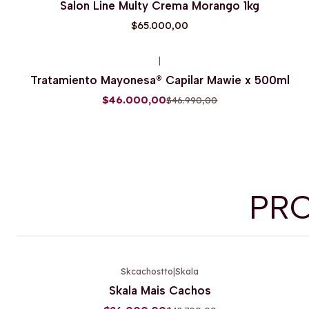
Salon Line Multy Crema Morango 1kg
$65.000,00
|
-2%
OFF
Tratamiento Mayonesa® Capilar Mawie x 500ml
$46.000,00
$46.990,00
PR
Skcachostto
|
Skala
-39%
OFF
Skala Mais Cachos