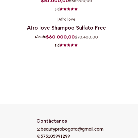
$61.000,00
$68.900,00
5.0
|
Afro love
-15%
OFF
Afro love Shampoo Sulfato Free
$60.000,00
$70.400,00
desde
5.0
Contáctanos
beautyprobogota@gmail.com
573105991299