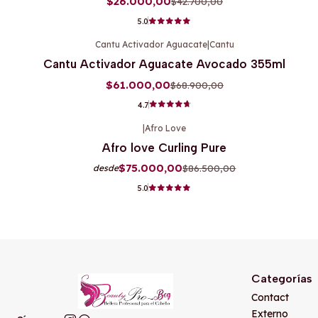
$26.000,00
$42.700,00
5.0
Cantu Activador Aguacate
|
Cantu
-11%
OFF
Cantu Activador Aguacate Avocado 355ml
$61.000,00
$68.900,00
4.7
|
Afro Love
-13%
OFF
Afro love Curling Pure
$75.000,00
$86.500,00
desde
5.0
Categorías
Contact
Externo