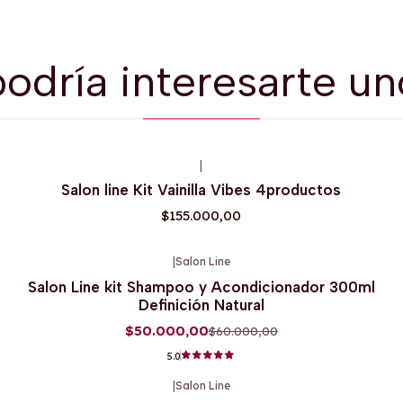
odría interesarte un
|
Agotado
Salon line Kit Vainilla Vibes 4productos
$155.000,00
|
Salon Line
-17%
OFF
Salon Line kit Shampoo y Acondicionador 300ml
Definición Natural
$50.000,00
$60.000,00
5.0
|
Salon Line
-10%
OFF