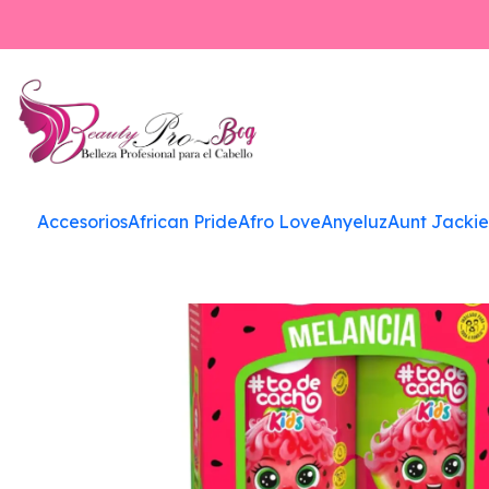
Inicio
Accesorios
African Pride
Afro Love
Anyeluz
Aunt Jackie