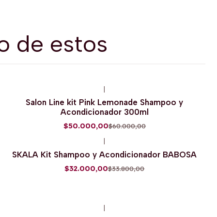
o de estos
|
-17%
OFF
Salon Line kit Pink Lemonade Shampoo y
Acondicionador 300ml
$50.000,00
$60.000,00
|
-5%
OFF
SKALA Kit Shampoo y Acondicionador BABOSA
$32.000,00
$33.800,00
|
-10%
OFF