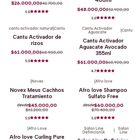
400ml
$26.000,00
$42.700,00
$48.000,00
$52.900,00
5.0
5.0
cantu activador natural
|
Cantu
Cantu Activador
|
Cantu
Aguacate
-11%
OFF
-11%
OFF
Cantu Activador de
Cantu Activador
rizos
Aguacate Avocado
$61.000,00
$68.900,00
355ml
5.0
$61.000,00
$68.900,00
4.7
|
Novex
|
Afro love
-26%
OFF
-15%
OFF
Novex Meus Cachhos
Afro love Shampoo
Tratamiento
Sulfato Free
$45.000,00
$60.000,00
desde
desde
$61.200,00
$70.400,00
5.0
5.0
|
Afro Love
Salon Line
Salon
|
Definicion1k
Line
-13%
OFF
-8%
OFF
Afro love Curling Pure