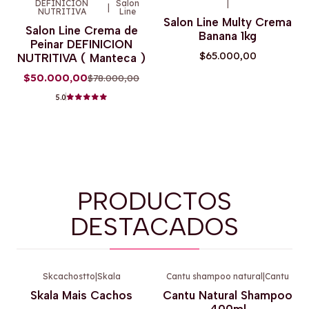
DEFINICION
Salon
|
|
NUTRITIVA
Line
-36%
OFF
Salon Line Multy Crema
Salon Line Crema de
Banana 1kg
Peinar DEFINICION
$65.000,00
NUTRITIVA ( Manteca )
$50.000,00
$78.000,00
5.0
PRODUCTOS
DESTACADOS
Skcachostto
|
Skala
Cantu shampoo natural
|
Cantu
-39%
OFF
-9%
OFF
Skala Mais Cachos
Cantu Natural Shampoo