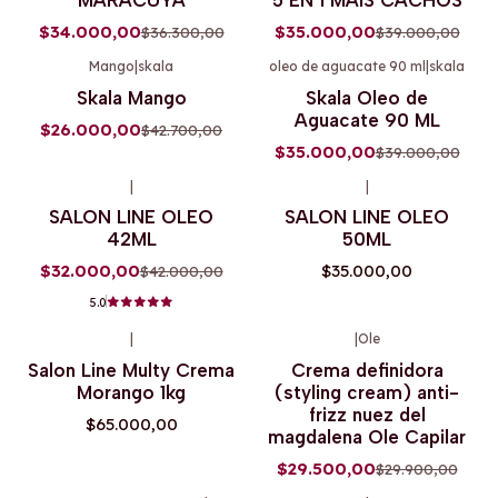
MARACUYA
5 EN 1 MAIS CACHOS
$34.000,00
$35.000,00
$36.300,00
$39.000,00
Mango
|
skala
oleo de aguacate 90 ml
|
skala
-39%
OFF
-10%
OFF
Skala Mango
Skala Oleo de
Aguacate 90 ML
$26.000,00
$42.700,00
$35.000,00
$39.000,00
|
|
-24%
OFF
SALON LINE OLEO
SALON LINE OLEO
42ML
50ML
$32.000,00
$35.000,00
$42.000,00
5.0
|
|
Ole
-1%
OFF
Salon Line Multy Crema
Crema definidora
Morango 1kg
(styling cream) anti-
frizz nuez del
$65.000,00
magdalena Ole Capilar
$29.500,00
$29.900,00