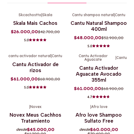
Skcachostto
|
Skala
Cantu shampoo natural
|
Cantu
-39%
OFF
-9%
OFF
Skala Mais Cachos
Cantu Natural Shampoo
400ml
$26.000,00
$42.700,00
$48.000,00
$52.900,00
5.0
5.0
cantu activador natural
|
Cantu
Cantu Activador
|
Cantu
Aguacate
-11%
OFF
-11%
OFF
Cantu Activador de
Cantu Activador
rizos
Aguacate Avocado
$61.000,00
$68.900,00
355ml
5.0
$61.000,00
$68.900,00
4.7
|
Novex
|
Afro love
-26%
OFF
-15%
OFF
Novex Meus Cachhos
Afro love Shampoo
Tratamiento
Sulfato Free
$45.000,00
$60.000,00
desde
desde
$61.200,00
$70.400,00