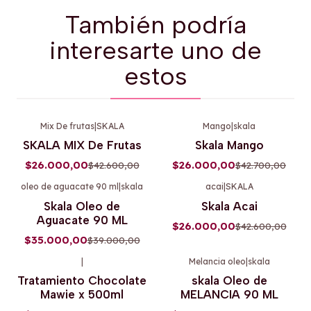
También podría
interesarte uno de
estos
Mix De frutas
|
SKALA
Mango
|
skala
-39%
OFF
-39%
OFF
SKALA MIX De Frutas
Skala Mango
$26.000,00
$26.000,00
$42.600,00
$42.700,00
oleo de aguacate 90 ml
|
skala
acai
|
SKALA
-10%
OFF
-39%
OFF
Skala Oleo de
Skala Acai
Aguacate 90 ML
$26.000,00
$42.600,00
$35.000,00
$39.000,00
|
Melancia oleo
|
skala
-2%
OFF
-10%
OFF
Tratamiento Chocolate
skala Oleo de
Mawie x 500ml
MELANCIA 90 ML