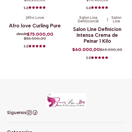
5.0
5.0
|
Afro Love
Salon Line
Salon
|
Definicion1k
Line
-13%
OFF
-8%
OFF
Afro love Curling Pure
Salon Line Definicion
$75.000,00
desde
Intensa Crema de
$86.500,00
Peinar 1 Kilo
5.0
$60.000,00
$65.000,00
5.0
Síguenos