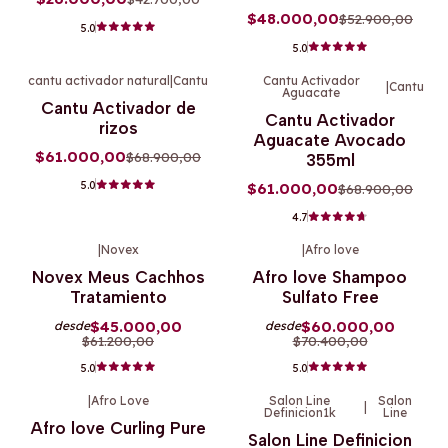
$48.000,00
$52.900,00
5.0
5.0
cantu activador natural
|
Cantu
Cantu Activador
|
Cantu
Aguacate
-11%
OFF
-11%
OFF
Cantu Activador de
Cantu Activador
rizos
Aguacate Avocado
$61.000,00
$68.900,00
355ml
5.0
$61.000,00
$68.900,00
4.7
|
Novex
|
Afro love
-26%
OFF
-15%
OFF
Novex Meus Cachhos
Afro love Shampoo
Tratamiento
Sulfato Free
$45.000,00
$60.000,00
desde
desde
$61.200,00
$70.400,00
5.0
5.0
|
Afro Love
Salon Line
Salon
|
Definicion1k
Line
-13%
OFF
-8%
OFF
Afro love Curling Pure
Salon Line Definicion