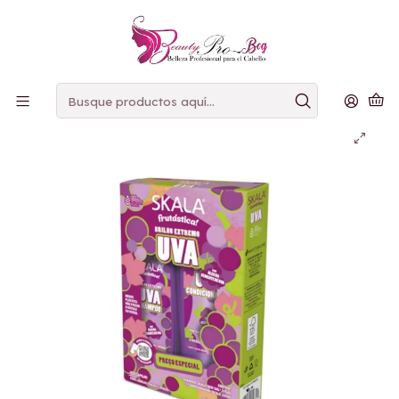
PAGOS
CONTRAENTREGA
Inicio
skala
Skala Kit Shampoo y Acondionador UVA