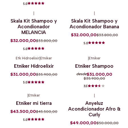
5.0
|
|
-5%
OFF
-5%
OFF
Skala Kit Shampoo y
Skala Kit Shampoo y
Acondionador
Acondionador Banana
MELANCIA
$32.000,00
$33.800,00
$32.000,00
$33.800,00
5.0
5.0
Etk Hidroelixir
|
Etniker
|
Etniker
-14%
OFF
-14%
OFF
Etniker Hidroelixir
Etniker Shampoo
$31.000,00
$31.000,00
$35.900,00
desde
$35.900,00
5.0
3.5
|
Etniker
|
-4%
OFF
-2%
OFF
Etniker mi tierra
Anyeluz
Agotado
Acondicionador Afro &
$43.500,00
$45.500,00
Curly
5.0
$49.000,00
$50.000,00