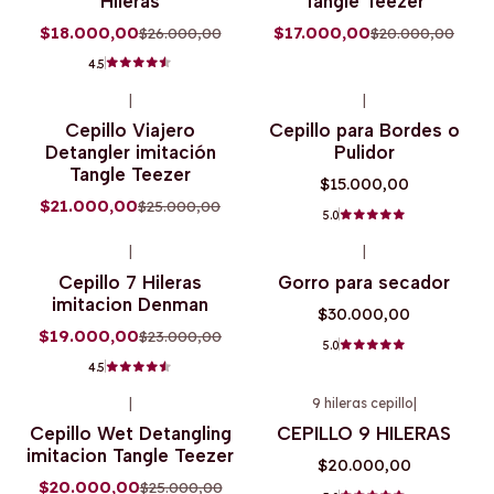
Hileras
Tangle Teezer
$18.000,00
$17.000,00
$26.000,00
$20.000,00
4.5
|
|
-16%
OFF
Cepillo Viajero
Cepillo para Bordes o
Detangler imitación
Pulidor
Tangle Teezer
$15.000,00
$21.000,00
$25.000,00
5.0
|
|
-17%
OFF
Agotado
Cepillo 7 Hileras
Gorro para secador
Agotado
imitacion Denman
$30.000,00
$19.000,00
$23.000,00
5.0
4.5
|
9 hileras cepillo
|
-20%
OFF
Agotado
Cepillo Wet Detangling
CEPILLO 9 HILERAS
Agotado
imitacion Tangle Teezer
$20.000,00
$20.000,00
$25.000,00