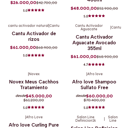
$26.000,00
$42.700,00
$48.000,00
$52.900,00
5.0
5.0
cantu activador natural
|
Cantu
Cantu Activador
|
Cantu
Aguacate
-11%
OFF
-11%
OFF
Cantu Activador de
Cantu Activador
rizos
Aguacate Avocado
$61.000,00
$68.900,00
355ml
5.0
$61.000,00
$68.900,00
4.7
|
Novex
|
Afro love
-26%
OFF
-15%
OFF
Novex Meus Cachhos
Afro love Shampoo
Tratamiento
Sulfato Free
$45.000,00
$60.000,00
desde
desde
$61.200,00
$70.400,00
5.0
5.0
|
Afro Love
Salon Line
Salon
|
Definicion1k
Line
-13%
OFF
-8%
OFF
Afro love Curling Pure