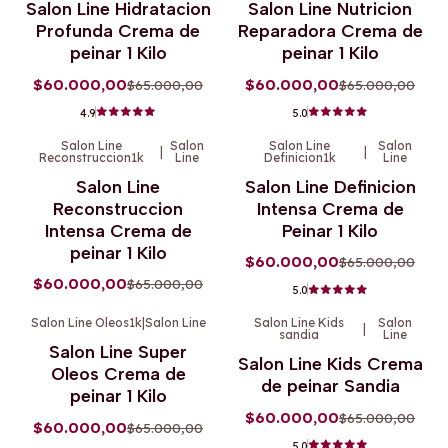
Salon Line Hidratacion
Salon Line Nutricion
Profunda Crema de
Reparadora Crema de
peinar 1 Kilo
peinar 1 Kilo
$60.000,00
$60.000,00
$65.000,00
$65.000,00
4.9
5.0
Salon Line
Salon
Salon Line
Salon
|
|
Reconstruccion1k
Line
Definicion1k
Line
-8%
OFF
-8%
OFF
Salon Line
Salon Line Definicion
Reconstruccion
Intensa Crema de
Intensa Crema de
Peinar 1 Kilo
peinar 1 Kilo
$60.000,00
$65.000,00
$60.000,00
$65.000,00
5.0
Salon Line Oleos1k
|
Salon Line
Salon Line Kids
Salon
|
sandia
Line
-8%
OFF
-8%
OFF
Salon Line Super
Salon Line Kids Crema
Oleos Crema de
de peinar Sandia
peinar 1 Kilo
$60.000,00
$65.000,00
$60.000,00
$65.000,00
5.0