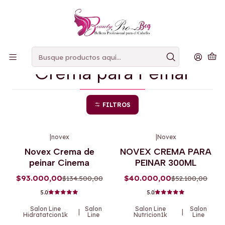
PAGOS
CONTRAENTREGA
Inicio
Crema para Peinar
Crema para Peinar
FILTROS
|
novex
|
Novex
-31%
OFF
-23%
OFF
Novex Crema de
NOVEX CREMA PARA
Agotado
peinar Cinema
PEINAR 300ML
$93.000,00
$40.000,00
$134.500,00
$52.100,00
5.0
5.0
Salon Line
Salon
Salon Line
Salon
|
|
Hidratatcion1k
Line
Nutricion1k
Line
-8%
OFF
-8%
OFF