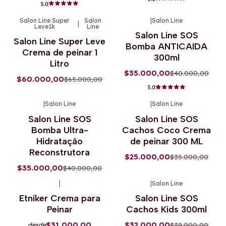
5.0
Salon Line Super
Salon
|
Salon Line
|
Leve1k
Line
-8%
OFF
-13%
OFF
Salon Line SOS
Salon Line Super Leve
Agotado
Agotado
Bomba ANTICAIDA
Crema de peinar 1
300ml
Litro
$35.000,00
$40.000,00
$60.000,00
$65.000,00
5.0
|
Salon Line
|
Salon Line
-13%
OFF
-29%
OFF
Salon Line SOS
Salon Line SOS
Agotado
Agotado
Bomba Ultra-
Cachos Coco Crema
Hidratação
de peinar 300 ML
Reconstrutora
$25.000,00
$35.000,00
$35.000,00
$40.000,00
|
|
Salon Line
-14%
OFF
-16%
OFF
Etniker Crema para
Salon Line SOS
Agotado
Peinar
Cachos Kids 300ml
$31.000,00
$32.000,00
$38.000,00
desde