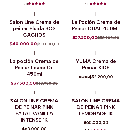
5.0
5.0
|
|
-20%
OFF
-4%
OFF
Salon Line Crema de
La Poción Crema de
peinar Fluida SOS
Peinar DUAL 450ML
CACHOS
$37.500,00
$38.900,00
$40.000,00
$50.000,00
|
|
-4%
OFF
Agotado
La poción Crema de
YUMA Crema de
Peinar Levae On
Peinar KIDS
450ml
$32.200,00
desde
$37.500,00
$38.900,00
|
|
SALON LINE CREMA
SALON LINE CREMA
DE PEINAR PINK
DE PEINAR PINK
FATAL VANILLA
LEMONADE 1K
INTENSE 1K
$60.000,00
$60.000,00