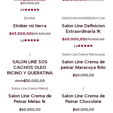
$35.900,00
4.8
|
Etniker
SalonCremaGel1k
|
Salon Line
-4%
OFF
-7%
OFF
Etniker mi tierra
Salon Line Definicion
Extraordinaria 1K
$43.500,00
$45.500,00
$65.000,00
$70.000,00
5.0
5.0
|
Salon Line Crema Maracuya
|
Agotado
Agotado
SALON LINE SOS
Salon Line Crema de
CACHOS OLEO
peinar Maracuya 1kilo
RICINO Y QUERATINA
$60.000,00
$30.000,00
desde
Salon Line Crema Melon
|
|
Agotado
Salon Line Crema de
Salon Line Crema de
Peinar Melao 1k
Peinar Chocolate
$60.000,00
$60.000,00