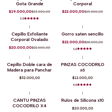
Agotado
Gota Grande
Corporal
$19.000,00
$22.000,00
$23.000,00
$25.000,00
5.0
+8
|
|
-9%
OFF
-21%
OFF
Cepillo Exfoliante
Gorro saten sencillo
Agotado
Corporal Ovalado
$22.000,00
$28.000,00
$20.000,00
$22.000,00
5.0
|
|
Agotado
Cepillo Doble cara de
PINZAS COCODRILO
Madera para Panchar
x6
$32.000,00
$12.000,00
4.6
|
|
Agotado
CANTU PINZAS
Rulos de Silicona x10
COCODRILO X4
$20.000,00