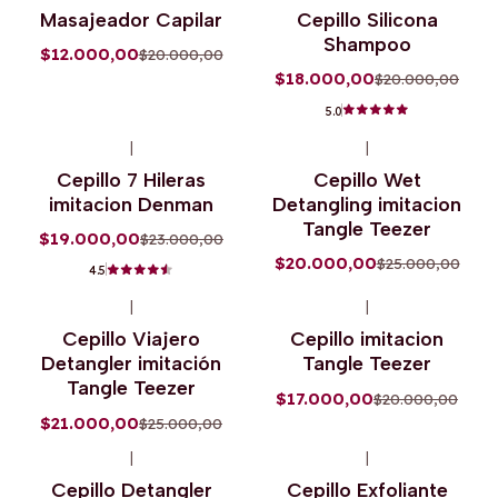
-40%
OFF
-10%
OFF
Masajeador Capilar
Cepillo Silicona
Agotado
Shampoo
$12.000,00
$20.000,00
$18.000,00
$20.000,00
5.0
|
|
-17%
OFF
-20%
OFF
Cepillo 7 Hileras
Cepillo Wet
Agotado
Agotado
imitacion Denman
Detangling imitacion
Tangle Teezer
$19.000,00
$23.000,00
$20.000,00
$25.000,00
4.5
|
|
-16%
OFF
-15%
OFF
Cepillo Viajero
Cepillo imitacion
Agotado
Detangler imitación
Tangle Teezer
Tangle Teezer
$17.000,00
$20.000,00
$21.000,00
$25.000,00
|
|
-17%
OFF
-12%
OFF
Cepillo Detangler
Cepillo Exfoliante