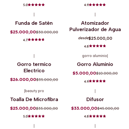
5.0
4.9
+9
|
|
-17%
OFF
Funda de Satén
Atomizador
Pulverizador de Agua
$25.000,00
$30.000,00
$25.000,00
desde
4.7
4.8
|
gorro aluminio
|
-26%
OFF
-50%
OFF
Gorro termico
Gorro Aluminio
Agotado
Electrico
$5.000,00
$10.000,00
$26.000,00
$35.000,00
4.9
+7
+3
|
beauty pro
|
-29%
OFF
-27%
OFF
Toalla De Microfibra
Difusor
$25.000,00
$33.000,00
$35.000,00
$45.000,00
5.0
4.8
|
|