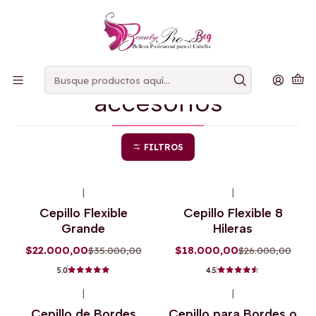
PAGOS
CONTRAENTREGA
Inicio
accesorios
accesorios
FILTROS
+1
|
|
-37%
OFF
-31%
OFF
Cepillo Flexible
Cepillo Flexible 8
Grande
Hileras
$22.000,00
$18.000,00
$35.000,00
$26.000,00
5.0
4.5
|
|
Cepillo de Bordes
Cepillo para Bordes o